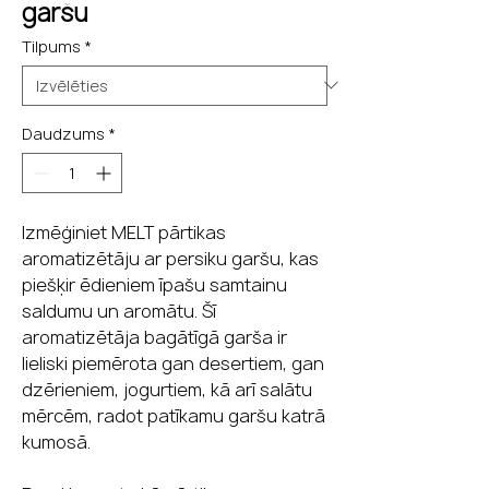
garšu
Tilpums
*
Daudzums
*
Izmēģiniet MELT pārtikas
aromatizētāju ar persiku garšu, kas
piešķir ēdieniem īpašu samtainu
saldumu un aromātu. Šī
aromatizētāja bagātīgā garša ir
lieliski piemērota gan desertiem, gan
dzērieniem, jogurtiem, kā arī salātu
mērcēm, radot patīkamu garšu katrā
kumosā.